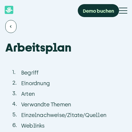
Demo buchen
Arbeitsplan
1
.
Begriff
2
.
Einordnung
3
.
Arten
4
.
Verwandte Themen
5
.
Einzelnachweise/Zitate/Quellen
6
.
Weblinks