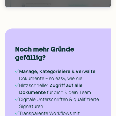
Mehr zur gastromatic App
Noch mehr Gründe 
gefällig?
Manage, Kategorisiere & Verwalte
Dokumente – so easy, wie nie!
Blitzschneller
Zugriff auf alle
Dokumente
für dich & dein Team
Digitale Unterschriften & qualifizierte
Signaturen
Unterschriften ohne Extra-Tool
Transparente Workflows mit