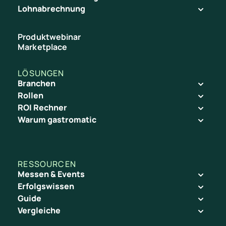
Lohnabrechnung
Mit der Uploadautomatisierung von gastromatic sparst du dir 
Produktwebinar
Marketplace
LÖSUNGEN
Mehr zur Lohnabrechnung
Branchen
Rollen
ROI Rechner
Warum gastromatic
RESSOURCEN
Messen & Events
Erfolgswissen
Guide
Vergleiche