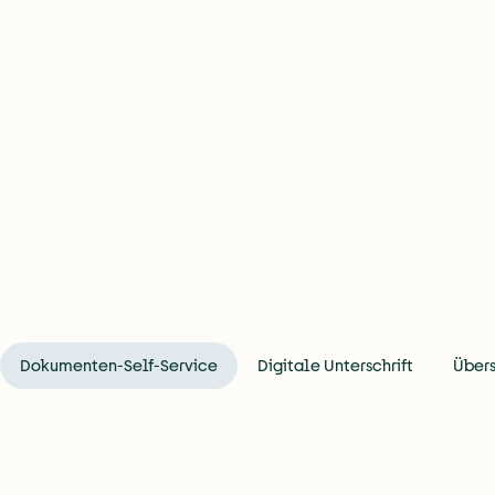
Mehr zur gastromatic App
Dokumenten-Self-Service
Digitale Unterschrift
Übers