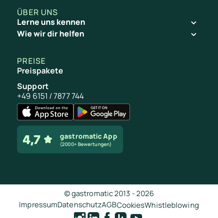
ÜBER UNS
Lerne uns kennen
Wie wir dir helfen
Datenschutz & Zugriffsrechte: Check!
PREISE
Preispakete
Support
+49 6151 / 7877 744
gastromatic App
(2000+ Bewertungen)
Pro Dokument legst du Status (vertraulich oder öffentlich)
© gastromatic 2013 -
2026
Impressum
Datenschutz
AGB
Cookies
Whistleblowing