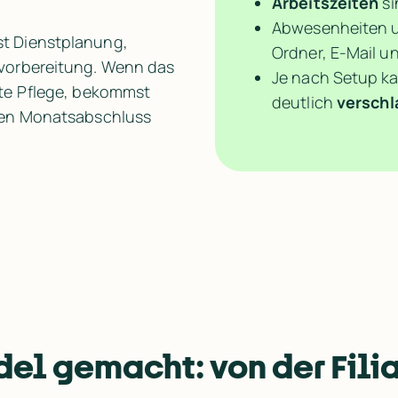
Arbeitszeiten
 s
Abwesenheiten u
 Dienstplanung, 
Ordner, E-Mail un
vorbereitung. Wenn das 
Je nach Setup k
te Pflege, bekommst 
deutlich 
verschl
den Monatsabschluss 
el gemacht: von der Filia