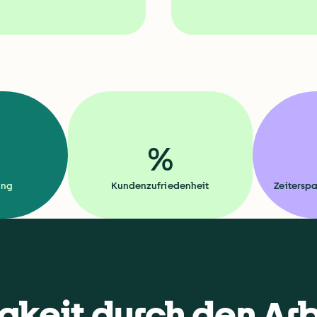
%
ung
Kundenzufriedenheit
Zeiterspa
igkeit durch den Ar