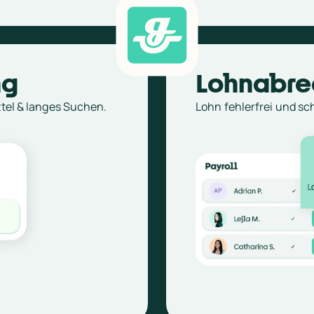
ng
Lohnabre
ttel & langes Suchen.
Lohn fehlerfrei und sch