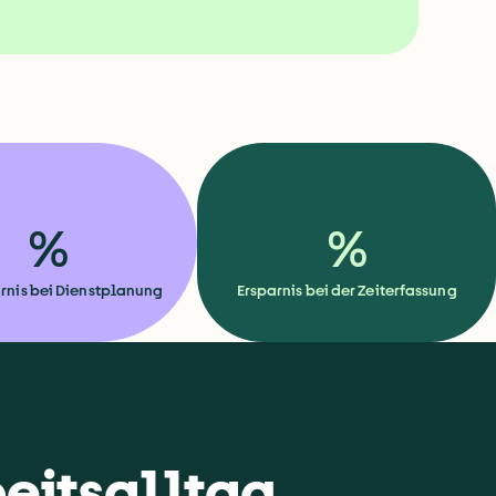
%
%
rnis bei Dienstplanung
Ersparnis bei der Zeiterfassung
beitsalltag