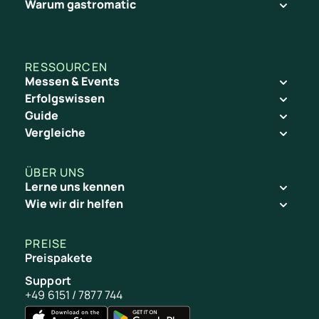
Warum gastromatic
RESSOURCEN
Markus Bünnemeyer
Markus Bünnemeyer
Messen & Events
Leiter Unternehmensentwicklung
Leiter Unternehmensentwicklung
Erfolgswissen
ry
→
→
Guide
Vergleiche
ÜBER UNS
Lerne uns kennen
Wie wir dir helfen
PREISE
Preispakete
Support
+49 6151 / 7877 744