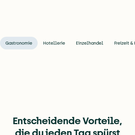
Geschäftsführer
Geschäftsführer
zur Erfolgsstory
→
→
Gastronomie
Hotellerie
Einzelhandel
Freizeit &
Entscheidende Vorteile,
die du jeden Tag spürst