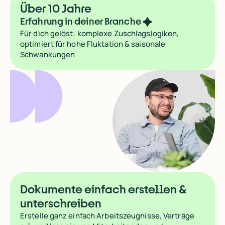
Über 10 Jahre
Erfahrung in deiner Branche
Für dich gelöst: komplexe Zuschlagslogiken,
optimiert für hohe Fluktation & saisonale
Schwankungen
Dokumente einfach erstellen &
Was wir schätzen, ist die einfache Abstimmung zwischen den
Was wir schätzen, ist die einfache Abstimmung zwischen den
unterschreiben
Erstelle ganz einfach Arbeitszeugnisse, Verträge