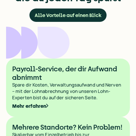
Alle Vorteile auf einen Blick
Payroll-Service, der dir Aufwand
abnimmt
Spare dir Kosten, Verwaltungsaufwand und Nerven
– mit der Lohnabrechnung von unseren Lohn-
Experten bist du auf der sicheren Seite.
Mehr erfahren
Wir wollten eigentlich nur die manuellen, statischen Proze
Wir wollten eigentlich nur die manuellen, statischen Proze
Mehrere Standorte? Kein Problem!
Skalierbar vom Einzelbetrieb bis zur