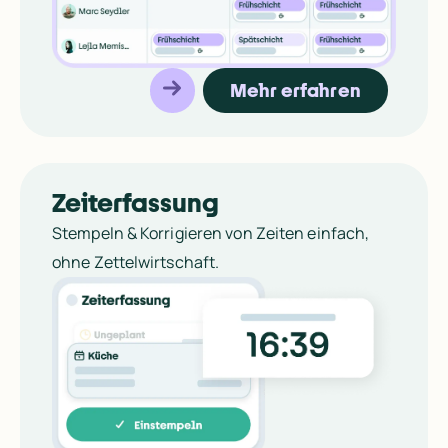
und
Lohnabrechnung
verbunden in einer Plattform.
Automatisierte und rechtskonforme Prozesse schaffen
Struktur und Entlastung in deinem Arbeitsalltag.
Mehr erfahren
Produkttour starten
Zeiterfassung
Stempeln & Korrigieren von Zeiten einfach, 
ohne Zettelwirtschaft.