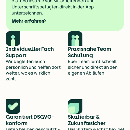
o.ä. und lass sie von Mitarbeitenden und
Unterschriftsbefugten direkt in der App
unterzeichnen.
Mehr erfahren
Marius Tröndle
Marius Tröndle
Hoteldirektor
Hoteldirektor
ry
→
→
Individueller Fach-
Praxisnahe Team-
Support
Schulung
Wir begleiten euch
Euer Team lernt schnell,
persönlich und helfen dort
sicher und direkt an den
weiter, wo es wirklich
eigenen Abläufen.
zählt.
Garantiert DSGVO-
Skalierbar &
konform
Zukunftssicher
Daten bleiben geschützt –
Das System wächst flexibel