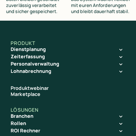
zuverlässig verarbeitet
mit euren Anforderungen
und sicher gespeichert.
und bleibt dauerhaft stabil.
PRODUKT
Dienstplanung
Zeiterfassung
Personalverwaltung
Lohnabrechnung
Produktwebinar
Marketplace
LÖSUNGEN
Branchen
Die Zeitersparnis ist deutlich spürbar – Bürozeiten sind in
Die Zeitersparnis ist deutlich spürbar – Bürozeiten sind in
Rollen
ROI Rechner