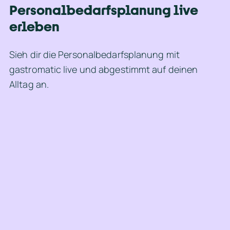
s 
Personalbedarfsplanung live 
A
erleben
r
b
Sieh dir die Personalbedarfsplanung mit 
e
gastromatic live und abgestimmt auf deinen 
i
Alltag an.
t
g
e
b
e
r 
s
o
w