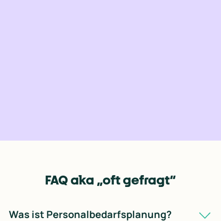
i
e 
A
r
b
e
i
t
n
e
h
m
FAQ aka „oft gefragt“
e
r
. 
Was ist Personalbedarfsplanung?