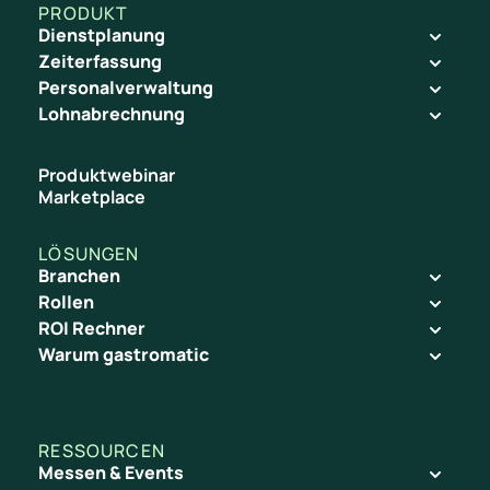
Ferienzeiten, Events/Veranstaltungen,
t
PRODUKT
Aktionen sowie kurzfristige Effekte wie
Dienstplanung
!
Wetterumschwünge. Wichtig ist weniger
Zeiterfassung
“
„perfekte Prognose“, sondern ein Prozess, mit
Personalverwaltung
dem du Anpassungen schnell und
Tracy Glensk
Lohnabrechnung
nachvollziehbar einarbeitest.
Google Play
Produktwebinar
Marketplace
LÖSUNGEN
Branchen
(2000+ Bewertungen)
Rollen
ROI Rechner
Warum gastromatic
RESSOURCEN
Rating Salih K.
Messen & Events