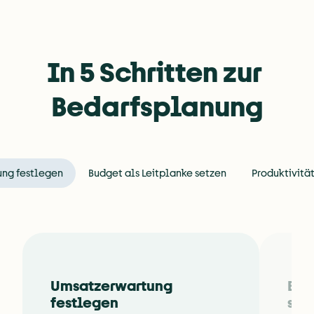
In 5 Schritten zur 
Bedarfsplanung
ng festlegen
Budget als Leitplanke setzen
Produktivitä
Umsatzerwartung 
Bud
festlegen
set