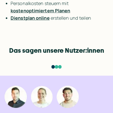
Personalkosten steuern mit 
kostenoptimiertem Planen
Dienstplan online
 erstellen und teilen
Rating
Das sagen unsere Nutzer:innen
„
A
l