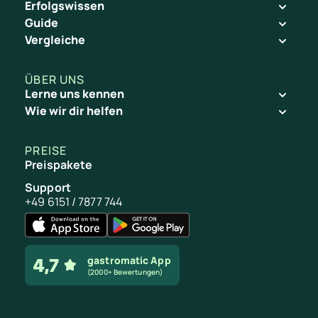
Erfolgswissen
Guide
Vergleiche
ÜBER UNS
Lerne uns kennen
„
Wie wir dir helfen
A
r
PREISE
Preispakete
b
Support
e
+49 6151 / 7877 744
i
t
e
gastromatic App
(2000+ Bewertungen)
n 
s