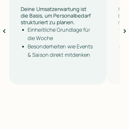
Deine Umsatzerwartung ist 
Mit 
die Basis, um Personalbedarf 
blei
strukturiert zu planen.
nach
Einheitliche Grundlage für 
B
die Woche
Z
Besonderheiten wie Events 
A
& Saison direkt mitdenken
e