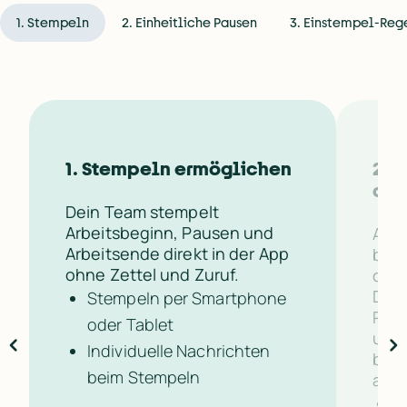
1. Stempeln
2. Einheitliche Pausen
3. Einstempel-Reg
1. Stempeln ermöglichen
2. P
abb
Dein Team stempelt 
Arbeitsbeginn, Pausen und 
Auto
Arbeitsende direkt in der App 
basi
ohne Zettel und Zuruf.
defi
Du l
Stempeln per Smartphone 
Paus
oder Tablet
und 
Individuelle Nachrichten 
berü
beim Stempeln
ansc
E