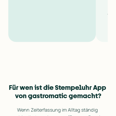
s
S
A
Für wen ist die Stempeluhr App 
von gastromatic gemacht?
Wenn Zeiterfassung im Alltag ständig 