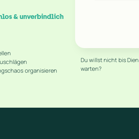
gastromatic Live · 30 Minuten · kostenlos & unverbindlich 
ellen
Du willst nicht bis Dien
 Zuschlägen
warten?
gschaos organisieren