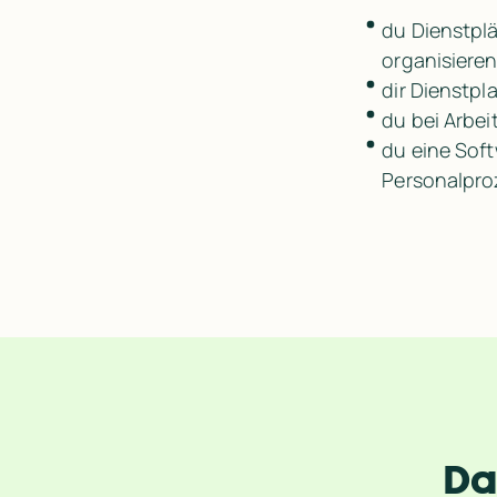
du Dienstpl
organisieren 
dir Dienstpl
du bei Arbe
du eine Sof
Personalpro
Da