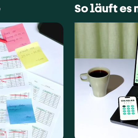
e
So läuft es