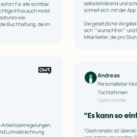
selbsterklärend und schne
fort für alle sichtbar. 
schnell sich  mit der Ap
tige Infos auch mobil 
eatures wie 
Die gesetzliche Vorgabe 
die Buchhaltung, die im 
sich ""wunschfrei"" und 
Mitarbeiter, die pro St
Andreas 
Personalleiter M
Tochtefirmen
Gastronomie
“
Es kann so ein
 Arbeitszeitregelungen, 
"Gastromatic ist übersic
 und Lohnabrechnung 