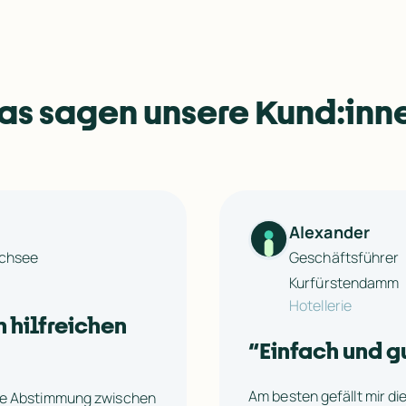
as sagen unsere Kund:inn
Alexander
uchsee
Geschäftsführer	Best Western Plus Plaza Berlin 
Kurfürstendamm
Hotellerie
 hilfreichen 
“
Einfach und g
Am besten gefällt mir die
che Abstimmung zwischen 