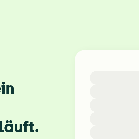
in 
äuft.