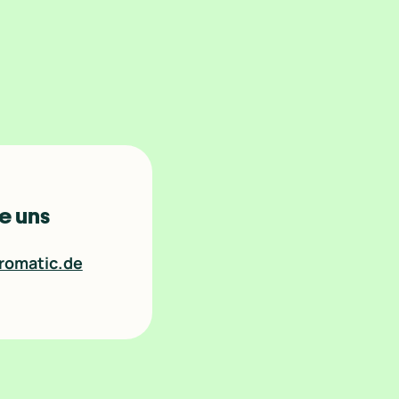
e uns
romatic.de