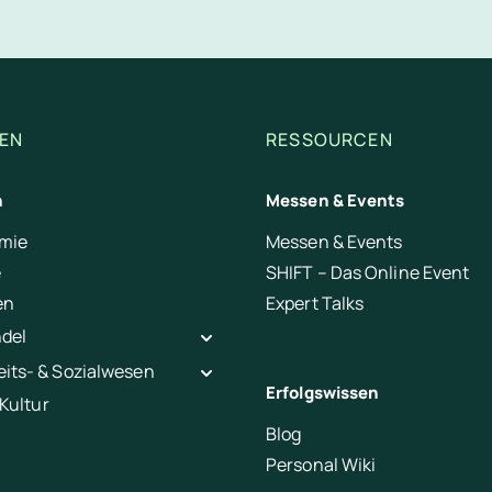
EN
RESSOURCEN
n
Messen & Events
mie
Messen & Events
e
SHIFT – Das Online Event
en
Expert Talks
ndel
its- & Sozialwesen
Erfolgswissen
 Kultur
Blog
Personal Wiki