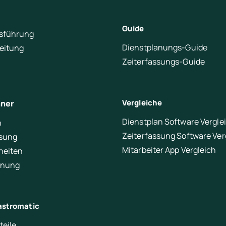
Guide
sführung
Dienstplanungs-Guide
leitung
Zeiterfassungs-Guide
Vergleiche
hner
Dienstplan Software Vergle
n
Zeiterfassung Software Ver
ssung
Mitarbeiter App Vergleich
heiten
anung
stromatic
teile