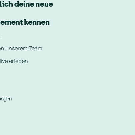
ich deine neue 
ement kennen
n
von unserem Team
live erleben
ungen