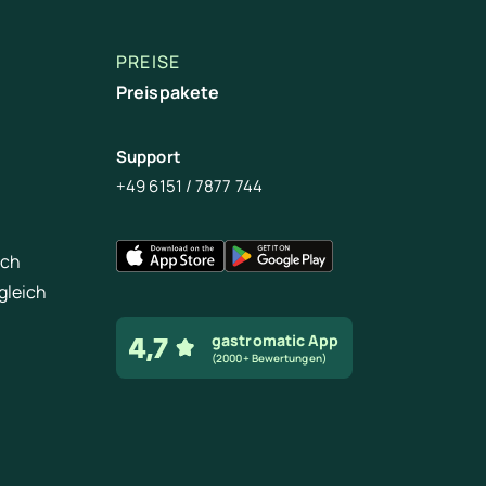
PREISE
Preispakete
Support
+49 6151 / 7877 744
ich
gleich
gastromatic App
(2000+ Bewertungen)