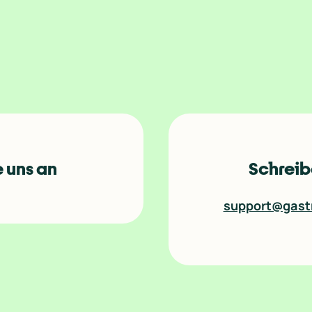
 uns an
Schreib
support@gast