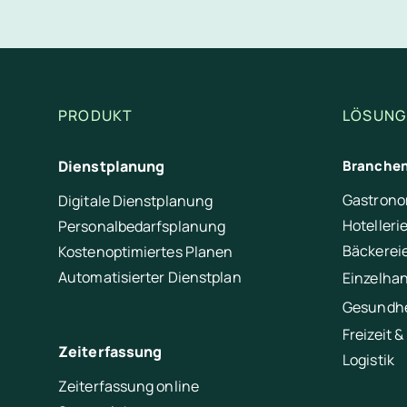
PRODUKT
LÖSUNG
Dienstplanung
Branche
Gastrono
Digitale Dienstplanung
Hotelleri
Personalbedarfsplanung
Bäckerei
Kostenoptimiertes Planen
Automatisierter Dienstplan
Einzelha
Gesundhe
Freizeit &
Zeiterfassung
Logistik
Zeiterfassung online