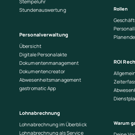
Stempeluhr
Rollen
Stundenauswertung
Geschäft
Personal
Personalverwaltung
Planende
Übersicht
Digitale Personalakte
ROI Rec
Dokumentenmanagement
Dokumentencreator
Allgemei
Abwesenheitsmanagement
Zeiterfa
gastromatic App
Abwesen
Dienstpl
Lohnabrechnung
Warum ga
Lohnabrechnung im Überblick
Lohnabrechnung als Service
Deine Vor