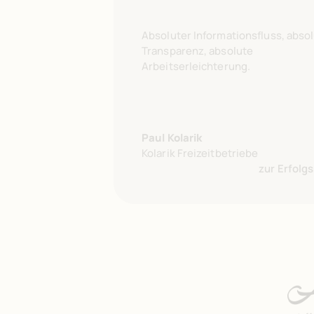
Absoluter Informationsfluss, abso
Absoluter Informationsfluss, abso
Transparenz, absolute
Transparenz, absolute
Arbeitserleichterung.
Arbeitserleichterung.
Paul Kolarik
Paul Kolarik
Kolarik Freizeitbetriebe
Kolarik Freizeitbetriebe
zur Erfolg
zur Erfolg