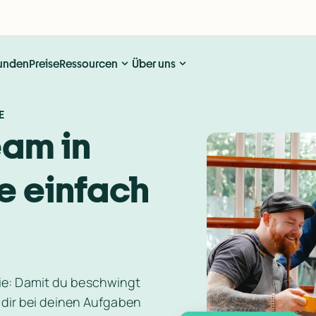
unden
Preise
Ressourcen
Über uns
E
am in 
 einfach 
e: Damit du beschwingt 
 dir bei deinen Aufgaben 