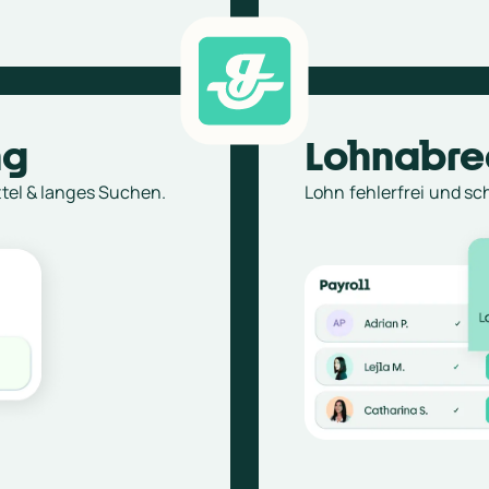
ng
Lohnabre
ttel & langes Suchen.
Lohn fehlerfrei und sch