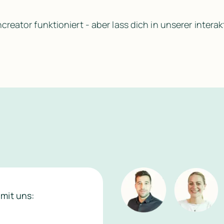
reator funktioniert - aber lass dich in unserer inter
 einfach wie noch nie
mit uns:
eiterablage, klicke Dokument erstellen – und verschick den Vert