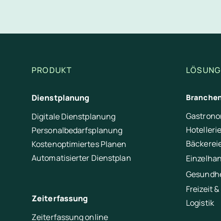
Unterschriften direkt in
Du legst per Klick fest, wer unterschreiben 
PRODUKT
LÖSUNG
Dienstplanung
Branche
Gastrono
Digitale Dienstplanung
Hotelleri
Personalbedarfsplanung
Bäckerei
Kostenoptimiertes Planen
Automatisierter Dienstplan
Einzelha
Gesundhe
Freizeit &
Zeiterfassung
Logistik
Zeiterfassung online