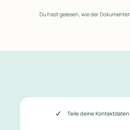
Du hast gelesen, wie der Dokumentenc
Dokumente verwalten so
Teile deine Kontaktdaten 
Spare dir den Tool-Wechsel: Öffne die Mitarb