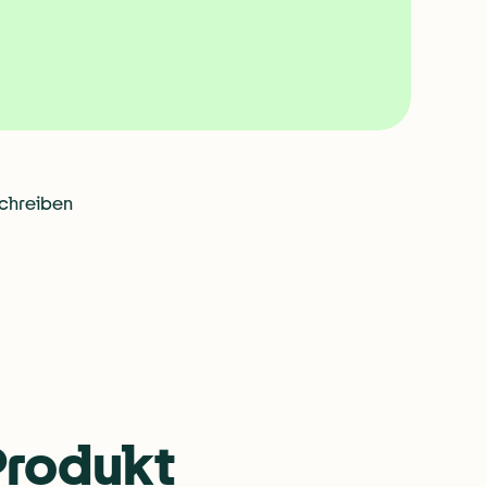
schreiben
stellen
ür jedes Dokument die perfekte Grundlage – und musst nichts do
 Produkt