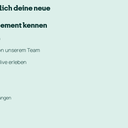
ich deine neue 
ement kennen
n
von unserem Team
live erleben
ungen