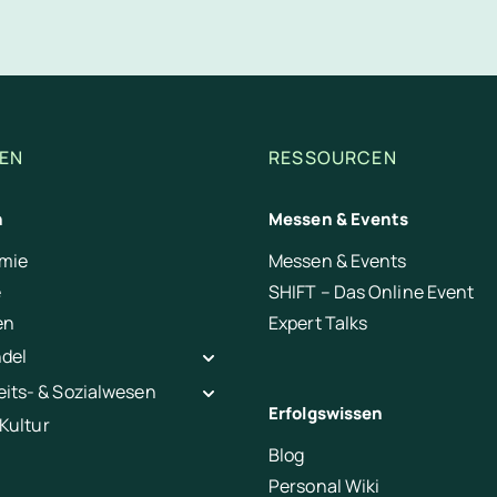
 der App
muss und deine Mitarbeitenden unterschreiben direkt in der App
EN
RESSOURCEN
n
Messen & Events
mie
Messen & Events
e
SHIFT – Das Online Event
en
Expert Talks
ndel
its- & Sozialwesen
Erfolgswissen
 Kultur
Blog
Personal Wiki