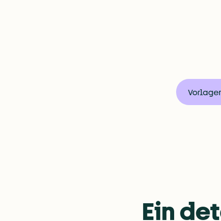
Vorlagen
Zeugnisse & andere Do
Bau dir deine Vorlagen im Look deiner Brand,
Ein det