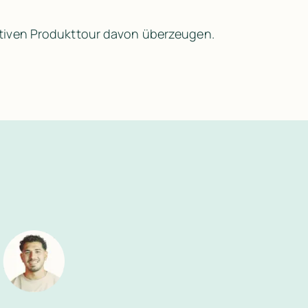
aktiven Produkttour davon überzeugen.
rag direkt per Mausklick. So einfach geht’s.