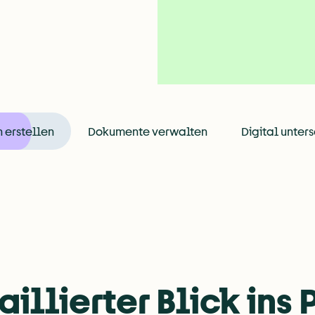
 erstellen
Dokumente verwalten
Digital unter
kumente nach deinen Vorlagen er
 mit deiner Schriftart und deinen Textbausteinen. So hast du f
aillierter Blick ins