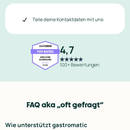
e
h
r
Teile deine Kontaktdaten mit uns:
I
n
f
o
s
Markus Fränkle
Markus Fränkle
4,7
d
Hoteldirektor
Hoteldirektor
a
ry
→
→
z
u
100+ Bewertungen
Automatisierter Diens
FAQ aka „oft gefragt“
A
u
Wie unterstützt gastromatic
t