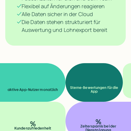
Flexibel auf Änderungen reagieren
Alle Daten sicher in der Cloud
Die Daten stehen strukturiert für
Auswertung und Lohnexport bereit
Sterne-Bewertungen für die
aktive App-Nutzer monatlich
App
%
Mir ist wichtig, dass wir ein Tool haben, das Gastronomie 
Mir ist wichtig, dass wir ein Tool haben, das Gastronomie 
%
Zeitersparnis bei der
Kundenzufriedenheit
Dienstplanung