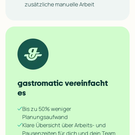
zusätzliche manuelle Arbeit
André Altgen
André Altgen
Geschäftsführer Sauerland Stern Hotel
Geschäftsführer Sauerland Stern Hotel
ry
→
→
gastromatic vereinfacht 
es
Bis zu 50% weniger
Planungsaufwand
Klare Übersicht über Arbeits- und
Pausenzeiten für dich und dein Team