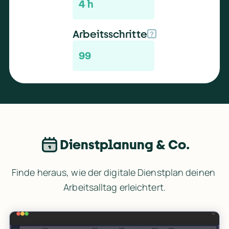
4 h
: 
O
Arbeitsschritte
?
p
99
t
Alexander Ickler
Alexander Ickler
i
Director of Operations
Director of Operations
m
ry
→
→
a
l
e
Dienstplanung & Co.
r 
D
Finde heraus, wie der digitale Dienstplan deinen 
Arbeitsalltag erleichtert.
i
e
n