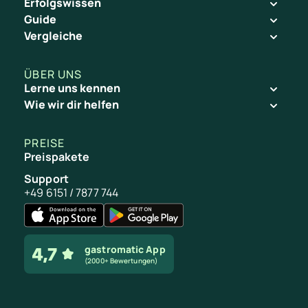
Erfolgswissen
z
Guide
Vergleiche
Vollständig automatis
Eigene Präferenzen ei
ÜBER UNS
Faires Verteilen von S
Lerne uns kennen
Optimiertes Ergebnis i
Wie wir dir helfen
M
e
h
PREISE
r
Preispakete
I
Support
n
f
+49 6151 / 7877 744
o
s
d
a
gastromatic App
z
(2000+ Bewertungen)
u