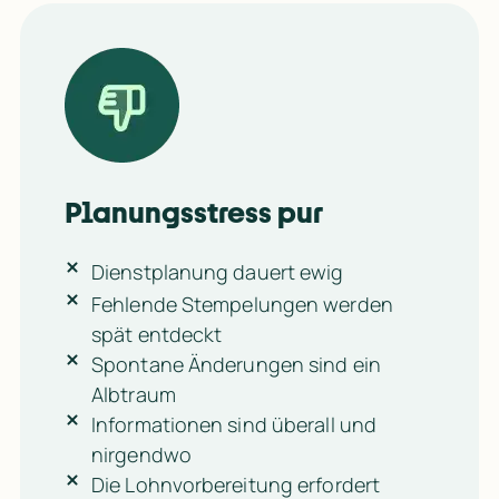
Planungsstress pur
Dienstplanung dauert ewig
Fehlende Stempelungen werden
spät entdeckt
Spontane Änderungen sind ein
Albtraum
Informationen sind überall und
Wir konnten viele unserer früheren Pain Points sofort löse
Wir konnten viele unserer früheren Pain Points sofort löse
nirgendwo
Die Lohnvorbereitung erfordert