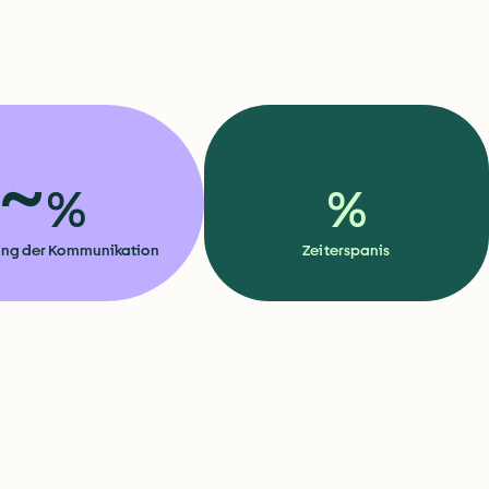
~
%
%
ung der Kommunikation
Zeiterspanis