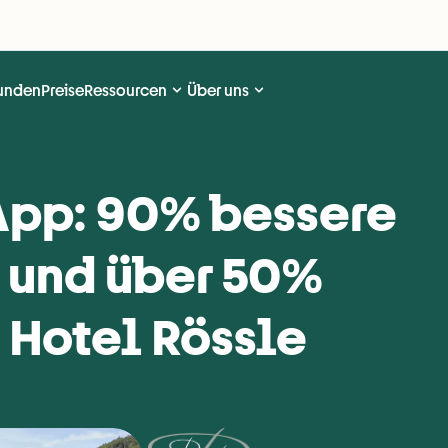
unden
Preise
Ressourcen
Über uns
App: 90% bessere 
und über 50% 
m Hotel Rössle