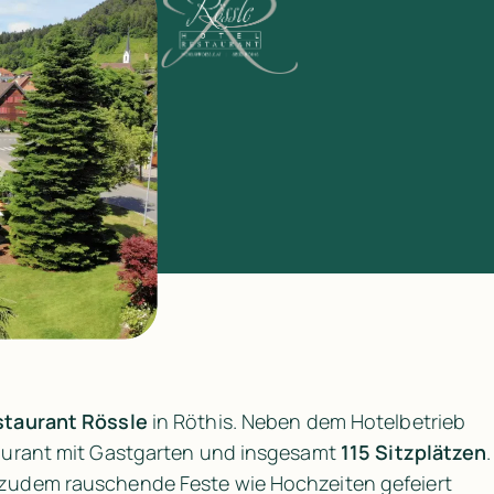
staurant Rössle
 in Röthis. Neben dem Hotelbetrieb 
aurant mit Gastgarten und insgesamt 
115 Sitzplätzen
. 
zudem rauschende Feste wie Hochzeiten gefeiert 