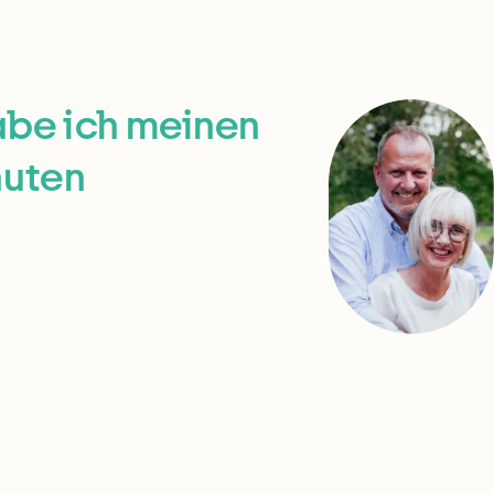
abe ich meinen
nuten