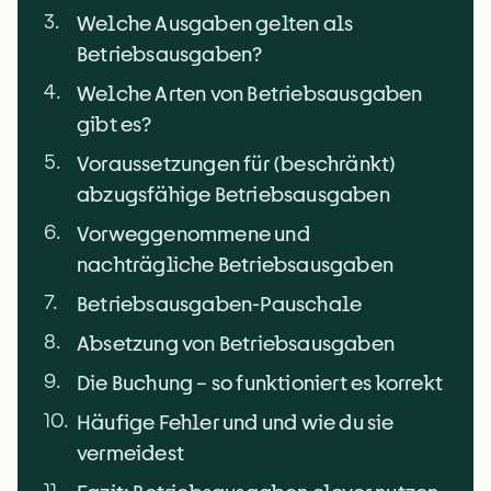
3
.
Welche Ausgaben gelten als
Betriebsausgaben?
4
.
Welche Arten von Betriebsausgaben
gibt es?
5
.
Voraussetzungen für (beschränkt)
abzugsfähige Betriebsausgaben
6
.
Vorweggenommene und
nachträgliche Betriebsausgaben
7
.
Betriebsausgaben-Pauschale
8
.
Absetzung von Betriebsausgaben
9
.
Die Buchung – so funktioniert es korrekt
10
.
Häufige Fehler und und wie du sie
vermeidest
11
.