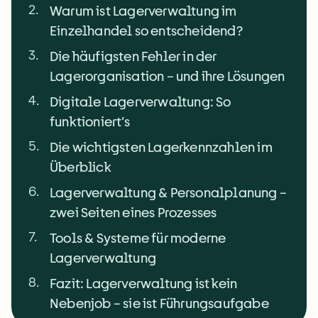
2
.
Warum ist Lagerverwaltung im
Einzelhandel so entscheidend?
3
.
Die häufigsten Fehler in der
Lagerorganisation – und ihre Lösungen
4
.
Digitale Lagerverwaltung: So
funktioniert’s
5
.
Die wichtigsten Lagerkennzahlen im
Überblick
6
.
Lagerverwaltung & Personalplanung –
zwei Seiten eines Prozesses
7
.
Tools & Systeme für moderne
Lagerverwaltung
8
.
Fazit: Lagerverwaltung ist kein
Nebenjob – sie ist Führungsaufgabe