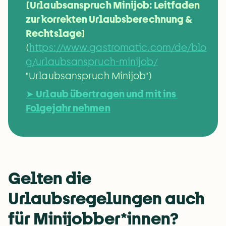
[Urlaubsanspruch Minijob: Leitfaden 
zur korrekten Urlaubsberechnung & 
Rechtslage]
(
https://www.gastromatic.com/de/blo
g/urlaubsanspruch-minijob/
"Urlaubsanspruch Minijob")
➤ 
Urlaub übertragen und mit ins 
Folgejahr nehmen
Gelten die 
Urlaubsregelungen auch 
für Minijobber*innen? 