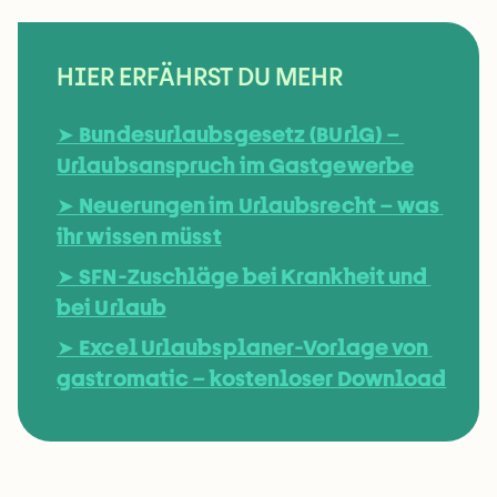
HIER ERFÄHRST DU MEHR
➤ 
Bundesurlaubsgesetz (BUrlG) – 
Urlaubsanspruch im Gastgewerbe
➤ 
Neuerungen im Urlaubsrecht – was 
ihr wissen müsst
➤ 
SFN-Zuschläge bei Krankheit und 
bei Urlaub
➤ 
Excel Urlaubsplaner-Vorlage von 
gastromatic – kostenloser Download