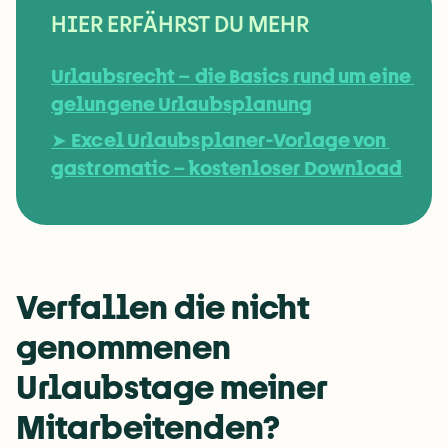
HIER ERFÄHRST DU MEHR
Urlaubsrecht – die Basics rund um eine 
gelungene Urlaubsplanung
➤ 
Excel Urlaubsplaner-Vorlage von 
gastromatic – kostenloser Download
Verfallen die nicht 
genommenen 
Urlaubstage meiner 
Mitarbeitenden? 