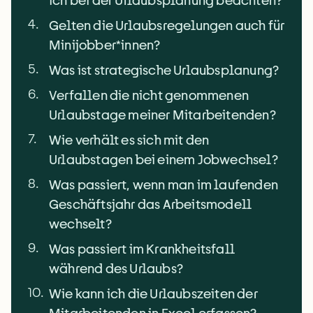
ich bei der Urlaubsplanung beachten?
4
.
Gelten die Urlaubsregelungen auch für
Minijobber*innen?
5
.
Was ist strategische Urlaubsplanung?
6
.
Verfallen die nicht genommenen
Urlaubstage meiner Mitarbeitenden?
7
.
Wie verhält es sich mit den
Urlaubstagen bei einem Jobwechsel?
8
.
Was passiert, wenn man im laufenden
Geschäftsjahr das Arbeitsmodell
wechselt?
9
.
Was passiert im Krankheitsfall
während des Urlaubs?
10
.
Wie kann ich die Urlaubszeiten der