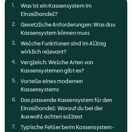
1
.
Was ist ein Kassensystem im
Einzelhandel?
2
.
Gesetzliche Anforderungen: Was das
Kassensystem können muss
3
.
Welche Funktionen sind im Alltag
wirklich relevant?
4
.
Vergleich: Welche Arten von
Kassensystemen gibt es?
5
.
Vorteile eines modernen
Kassensystems
6
.
Das passende Kassensystem für den
Einzelhandel: Worauf du bei der
Auswahl achten solltest
7
.
Typische Fehler beim Kassensystem-