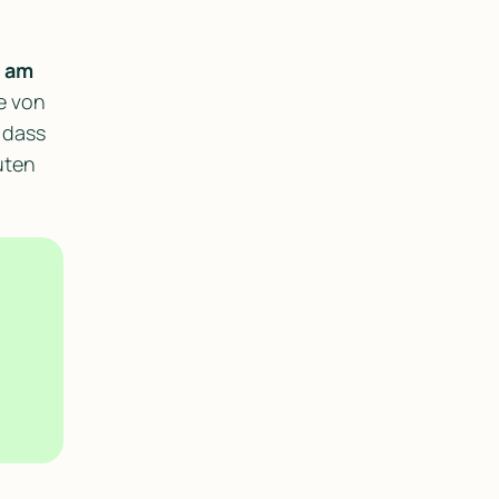
 am 
 von 
 dass 
ten 