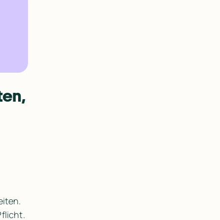
en, 
iten.
flicht.