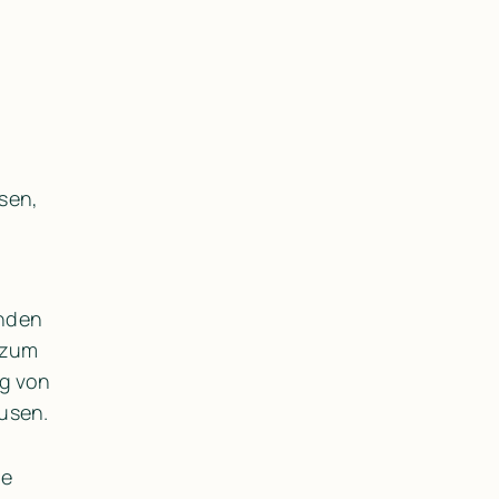
en, 
nden 
zum 
g von 
ausen.
e 