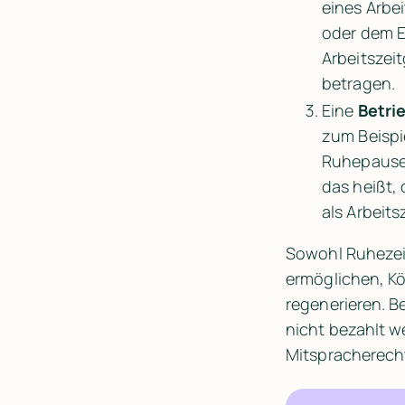
eines Arbe
oder dem E
Arbeitszei
betragen.
Eine 
Betri
zum Beispi
Ruhepausen
das heißt,
als Arbeit
Sowohl Ruhezei
ermöglichen, Kö
regenerieren. B
nicht bezahlt w
Mitspracherecht