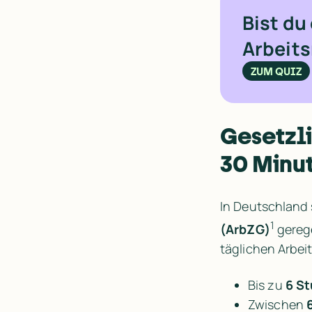
Bist du
Arbeit
ZUM QUIZ
Gesetzli
30 Minu
In Deutschland 
1
(ArbZG)
 gereg
täglichen Arbei
Bis zu 
6 St
Zwischen 