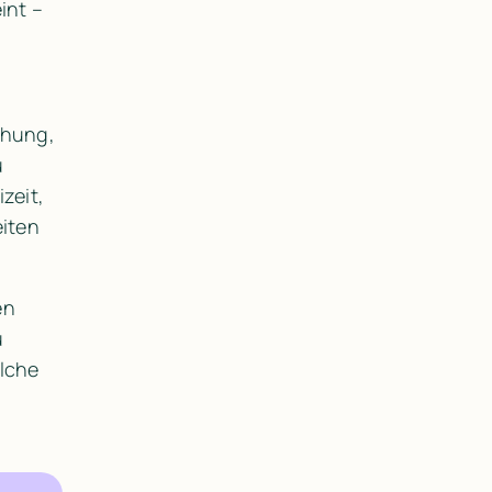
nt – 
hung, 
 
eit, 
iten 
n 
 
lche 