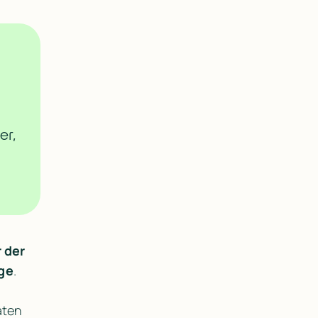
r, 
 der 
äge
. 
ten 