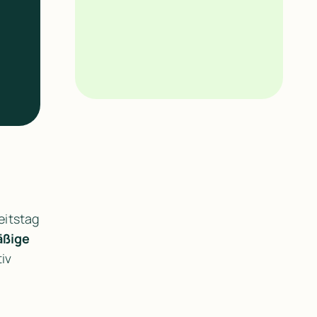
itstag 
ßige 
iv 