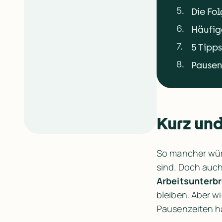
5
.
Die Fol
6
.
Häufig
7
.
5 Tipp
8
.
Pausen
Kurz un
So mancher wür
sind. Doch auch
Arbeitsunterb
bleiben. Aber w
Pausenzeiten h