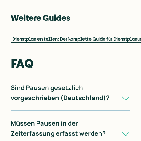
Weitere Guides
Dienstplan erstellen: Der komplette Guide für Dienstplanu
FAQ
Sind Pausen gesetzlich
vorgeschrieben (Deutschland)?
Als Orientierung gilt nach ArbZG: Bei
mehr als 6 bis 9 Stunden
Arbeitszeit sind
Müssen Pausen in der
mindestens 30 Minuten Pause
Zeiterfassung erfasst werden?
vorgesehen, bei
mehr als 9