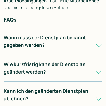
Arbeitsbedingungen
, motivierte 
Mitarbeitende
und einen reibungslosen Betrieb.
FAQs
Wann muss der Dienstplan bekannt 
gegeben werden?
Es gibt keine gesetzliche Frist, aber empfohlen 
sind mindestens 2 Wochen Vorlauf bei einem 
Wie kurzfristig kann der Dienstplan 
4-Wochen-Plan.
geändert werden?
Änderungen sollten mindestens 4 Tage vorher 
angekündigt werden. Kürzer nur mit 
Kann ich den geänderten Dienstplan 
Zustimmung.
ablehnen?