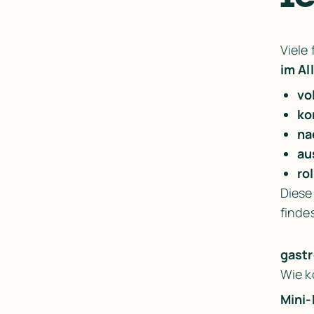
Viele 
im Al
vo
ko
na
au
ro
Diese 
findes
gastr
Wie k
Mini-