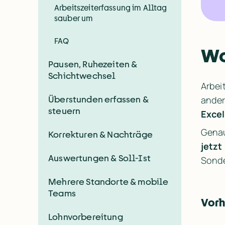
Arbeitszeiterfassung im Alltag
sauber um
FAQ
Wo
Pausen, Ruhezeiten &
Schichtwechsel
Arbei
ander
Überstunden erfassen &
steuern
Exce
Genau
Korrekturen & Nachträge
jetzt
Auswertungen & Soll-Ist
Sonde
Mehrere Standorte & mobile
Teams
Vorh
Lohnvorbereitung