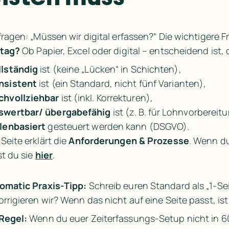
fragen: „Müssen wir digital erfassen?“ Die wichtigere Fr
ltag?
 Ob Papier, Excel oder digital – entscheidend ist,
llständig
 ist (keine „Lücken“ in Schichten),
nsistent
 ist (ein Standard, nicht fünf Varianten),
chvollziehbar
 ist (inkl. Korrekturen),
swertbar/ übergabefähig
 ist (z. B. für Lohnvorbereit
llenbasiert
 gesteuert werden kann (DSGVO).
Seite erklärt die 
Anforderungen & Prozesse
. Wenn du
t du sie 
hier
.
omatic Praxis-Tipp:
 Schreib euren Standard als „1-Sei
orrigieren wir?
 Wenn das nicht auf eine Seite passt, ist
Regel:
 Wenn du euer Zeiterfassungs‑Setup nicht in 60