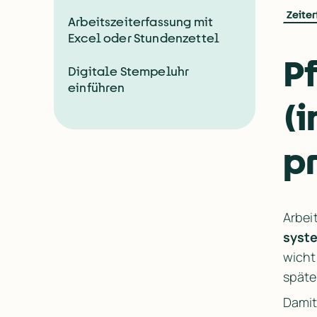
Zeiter
Arbeitszeiterfassung mit
Excel oder Stundenzettel
Pf
Digitale Stempeluhr
einführen
(i
p
syst
wicht
späte
Damit