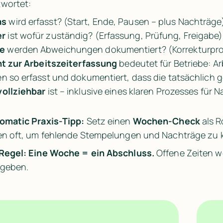
wortet:
as
 wird erfasst? (Start, Ende, Pausen – plus Nachträge
r
 ist wofür zuständig? (Erfassung, Prüfung, Freigabe)
e
 werden Abweichungen dokumentiert? (Korrekturpr
ht zur Arbeitszeiterfassung
 bedeutet für Betriebe: A
n so erfasst und dokumentiert, dass die tatsächlich ge
ollziehbar
 ist – inklusive eines klaren Prozesses für
omatic Praxis-Tipp:
 Setz einen 
Wochen-Check
 als 
en oft, um fehlende Stempelungen und Nachträge zu k
Regel:
Eine Woche = ein Abschluss.
 Offene Zeiten w
egeben.