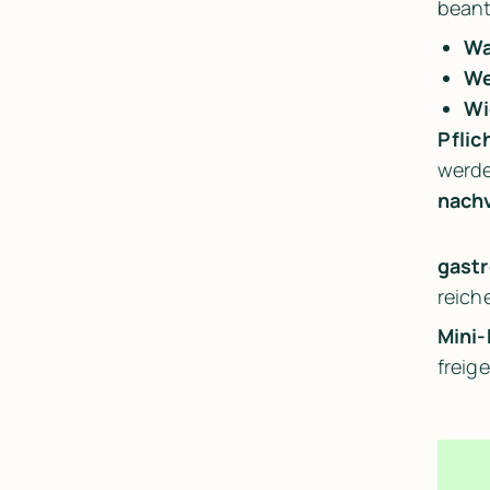
beant
W
We
Wi
Pflic
werde
nachv
gastr
reich
Mini-
freig