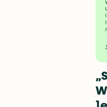
j
„S
W
l