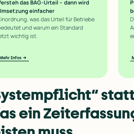
Versteh das BAG-Urteil – dann wird 
P
Umsetzung einfacher
b
Einordnung, was das Urteil für Betriebe 
D
bedeutet und warum ein Standard 
A
etzt wichtig ist.
e
Mehr Infos
M
ystempflicht“ statt 
as ein Zeiterfassun
eisten muss