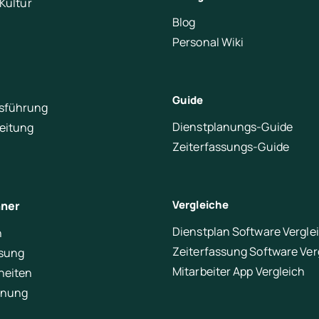
 Kultur
Blog
Personal Wiki
Guide
sführung
Dienstplanungs-Guide
leitung
Zeiterfassungs-Guide
Vergleiche
hner
Dienstplan Software Vergle
n
Zeiterfassung Software Ver
ssung
Mitarbeiter App Vergleich
heiten
anung