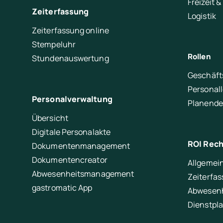
Freizeit &
Zeiterfassung
Logistik
Zeiterfassung online
Stempeluhr
Rollen
Stundenauswertung
Geschäft
Personal
Personalverwaltung
Planende
Übersicht
Digitale Personalakte
ROI Rec
Dokumentenmanagement
Dokumentencreator
Allgemei
Abwesenheitsmanagement
Zeiterfa
gastromatic App
Abwesen
Dienstpl