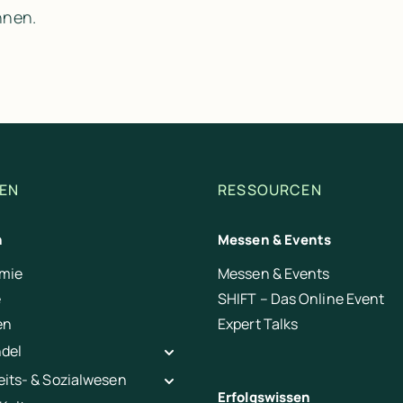
nnen.
EN
RESSOURCEN
n
Messen & Events
mie
Messen & Events
e
SHIFT – Das Online Event
en
Expert Talks
ndel
its- & Sozialwesen
Erfolgswissen