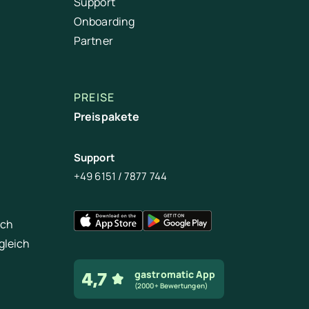
Support
Onboarding
Partner
PREISE
Preispakete
Support
+49 6151 / 7877 744
ich
gleich
gastromatic App
(2000+ Bewertungen)