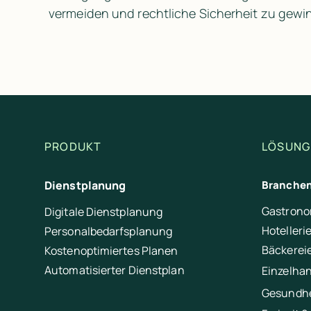
vermeiden und rechtliche Sicherheit zu gewi
PRODUKT
LÖSUNG
Dienstplanung
Branche
Gastrono
Digitale Dienstplanung
Hotelleri
Personalbedarfsplanung
Bäckerei
Kostenoptimiertes Planen
Automatisierter Dienstplan
Einzelha
Gesundhe