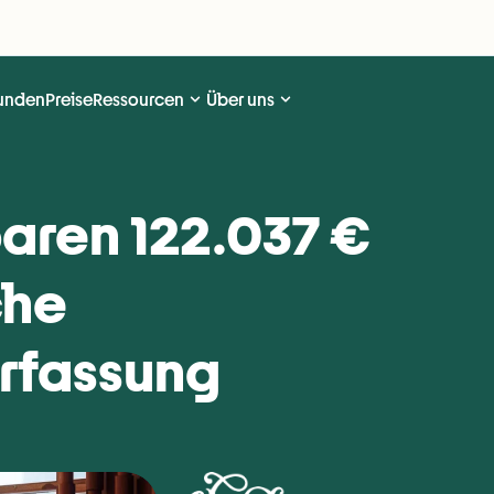
unden
Preise
Ressourcen
Über uns
aren 122.037 € 
che 
erfassung