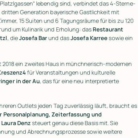
„Platzlgassen“ lebendig sind, verbindet das 4-Sterne-
r dritten Generation bayerische Gastlichkeit mit 
mmer, 15 Suiten und 6 Tagungsräume für bis zu 120 
rund um Kulinarik und Erholung: das 
Restaurant
tzl
, die 
Josefa Bar
 und das 
Josefa Karree
 sowie ein 
it 2018 ein zweites Haus in münchnerisch-modernen 
Kreszenz4
 für Veranstaltungen und kulturelle 
inger in der Au
, das für eine neu interpretierte 
Damit dieses Erlebnis in zwei Häusern und mehreren Outlets jeden Tag zuverlä
r Personalplanung, Zeiterfassung und 
 
Laura Denz
 steuert genau diese Basis mit. Sie 
chnung und Abrechnungsprozesse sowie weitere 