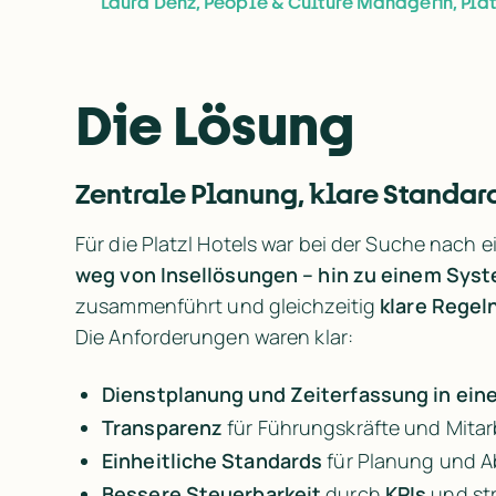
Laura Denz, People & Culture Managerin, Plat
Die Lösung
Zentrale Planung, klare Standar
weg von Insellösungen – hin zu einem Sys
zusammenführt und gleichzeitig 
klare Regel
Die Anforderungen waren klar:
Dienstplanung und Zeiterfassung in ein
Transparenz 
für Führungskräfte und Mita
Einheitliche Standards 
für Planung und 
Bessere Steuerbarkeit 
durch 
KPIs 
und st