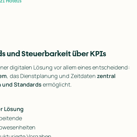
zl Hotels
ds und Steuerbarkeit über KPIs
Für die Platzl Hotels war bei der Suche nach einer digitalen Lösung vor allem eines entscheidend: 
tem
, das Dienstplanung und Zeitdaten 
zentral
n und Standards
 ermöglicht.

er Lösung
rbeitende
Abwesenheiten
rukturierte Vorgaben