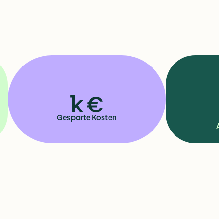
k €
Gesparte Kosten