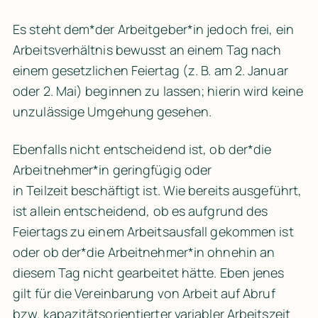
Es steht dem*der Arbeitgeber*in jedoch frei, ein 
Arbeitsverhältnis bewusst an einem Tag nach 
einem gesetzlichen Feiertag (z. B. am 2. Januar 
oder 2. Mai) beginnen zu lassen; hierin wird keine 
unzulässige Umgehung gesehen.
Ebenfalls nicht entscheidend ist, ob der*die 
Arbeitnehmer*in 
geringfügig
 oder 
in 
Teilzeit
 beschäftigt ist. Wie bereits ausgeführt, 
ist allein entscheidend, ob es aufgrund des 
Feiertags zu einem Arbeitsausfall gekommen ist 
oder ob der*die Arbeitnehmer*in ohnehin an 
diesem Tag nicht gearbeitet hätte. Eben jenes 
gilt für die Vereinbarung von Arbeit auf Abruf 
bzw. kapazitätsorientierter variabler Arbeitszeit 