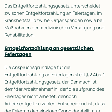
Das Entgeltfortzahlungsgesetz unterscheidet 
zwischen Entgeltfortzahlung an Feiertagen, im 
Krankheitsfall bzw. bei Organspenden sowie bei 
Maßnahmen der medizinischen Versorgung und 
Rehabilitation.
Entgeltfortzahlung an gesetzlichen 
Feiertagen
Die Anspruchsgrundlage für die 
Entgeltfortzahlung an Feiertagen stellt 
§ 2 Abs. 1 
Entgeltfortzahlungsgesetz
 dar. Demnach ist 
dem*der Arbeitnehmer*in, der*die aufgrund des 
Feiertages nicht arbeitet, dennoch 
Arbeitsentgelt zu zahlen. Entscheidend ist, dass 
der Feiertag den einzigen Grund darstellt, aus 