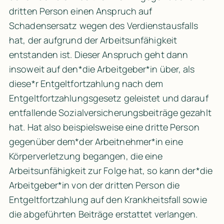
dritten Person einen Anspruch auf 
Schadensersatz wegen des Verdienstausfalls 
hat, der aufgrund der Arbeitsunfähigkeit 
entstanden ist. Dieser Anspruch geht dann 
insoweit auf den*die Arbeitgeber*in über, als 
diese*r Entgeltfortzahlung nach dem 
Entgeltfortzahlungsgesetz geleistet und darauf 
entfallende Sozialversicherungsbeiträge gezahlt 
hat. Hat also beispielsweise eine dritte Person 
gegenüber dem*der Arbeitnehmer*in eine 
Körperverletzung begangen, die eine 
Arbeitsunfähigkeit zur Folge hat, so kann der*die 
Arbeitgeber*in von der dritten Person die 
Entgeltfortzahlung auf den Krankheitsfall sowie 
die abgeführten Beiträge erstattet verlangen. 