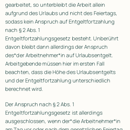
gearbeitet, so unterbleibt die Arbeit allein 
aufgrund des Urlaubs und nicht des Feiertags, 
sodass kein Anspruch auf Entgeltfortzahlung 
nach 
§ 2 Abs. 1 
Entgeltfortzahlungsgesetz
 besteht. Unberührt 
davon bleibt dann allerdings der Anspruch 
des*der Arbeitnehmer*in auf Urlaubsentgelt. 
Arbeitgebende müssen hier im ersten Fall 
beachten, dass die Höhe des Urlaubsentgelts 
und der Entgeltfortzahlung unterschiedlich 
berechnet wird.
Der Anspruch nach 
§ 2 Abs. 1 
Entgeltfortzahlungsgesetz
 ist allerdings 
ausgeschlossen, wenn der*die Arbeitnehmer*in 
am Tag vor oder nach dem gesetzlichen Feiertag, 