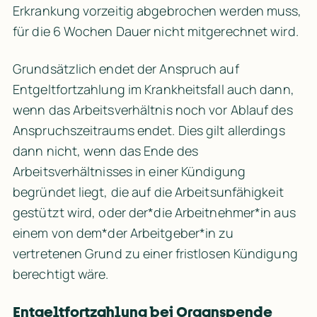
Erkrankung vorzeitig abgebrochen werden muss, 
für die 6 Wochen Dauer nicht mitgerechnet wird.
Grundsätzlich endet der Anspruch auf 
Entgeltfortzahlung im Krankheitsfall auch dann, 
wenn das Arbeitsverhältnis noch vor Ablauf des 
Anspruchszeitraums endet. Dies gilt allerdings 
dann nicht, wenn das Ende des 
Arbeitsverhältnisses in einer Kündigung 
begründet liegt, die auf die Arbeitsunfähigkeit 
gestützt wird, oder der*die Arbeitnehmer*in aus 
einem von dem*der Arbeitgeber*in zu 
vertretenen Grund zu einer fristlosen Kündigung 
berechtigt wäre.
Entgeltfortzahlung bei Organspende