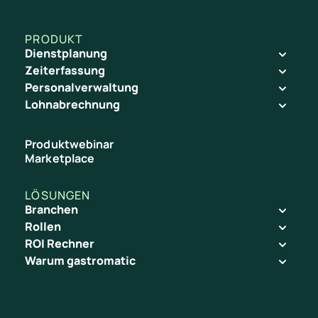
PRODUKT
Dienstplanung
Zeiterfassung
Personalverwaltung
Lohnabrechnung
Produktwebinar
Marketplace
LÖSUNGEN
Branchen
Rollen
ROI Rechner
Warum gastromatic