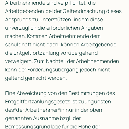
Arbeitnehmende sind verpflichtet, die 
Arbeitgebenden bei der Geltendmachung dieses 
Anspruchs zu unterstützen, indem diese 
unverzüglich die erforderlichen Angaben 
machen. Kommen Arbeitnehmende dem 
schuldhaft nicht nach, können Arbeitgebende 
die Entgeltfortzahlung vorübergehend 
verweigern. Zum Nachteil der Arbeitnehmenden 
kann der Forderungsübergang jedoch nicht 
geltend gemacht werden.
Eine Abweichung von den Bestimmungen des 
Entgeltfortzahlungsgesetz ist zuungunsten 
des*der Arbeitnehmer*in nur in der oben 
genannten Ausnahme bzgl. der 
Bemessungsgrundlage für die Höhe der 