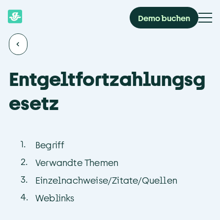
Demo buchen
Entgeltfortzahlungsg
esetz
1
.
Begriff
2
.
Verwandte Themen
3
.
Einzelnachweise/Zitate/Quellen
4
.
Weblinks