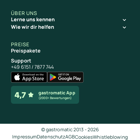
!
ÜBER UNS
“
Lerne uns kennen
Tracy Glensk
Wie wir dir helfen
Google Play
PREISE
Preispakete
Support
+49 6151 / 7877 744
(2000+ Bewertungen)
gastromatic App
(2000+ Bewertungen)
Rating Salih K.
© gastromatic 2013 -
2026
Impressum
Datenschutz
AGB
Cookies
Whistleblowing