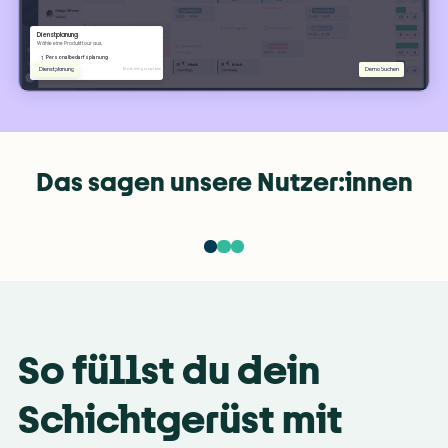
Mit welchem Umsatz rechnest du in den nächsten Tagen und 
Rating
Das sagen unsere Nutzer:innen
„
So füllst du dein 
A
l
Schichtgerüst mit 
s 