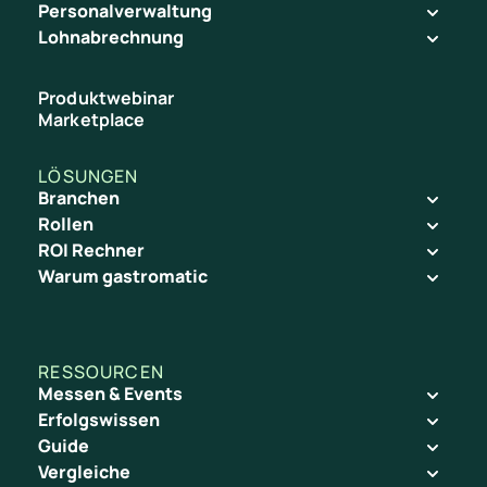
Personalverwaltung
l 
Lohnabrechnung
u
n
Produktwebinar
Marketplace
d 
g
LÖSUNGEN
r
Als Planungsprofi speicherst du die Bedarfsplanung natürlic
Branchen
i
Rollen
ROI Rechner
f
Warum gastromatic
f
b
e
RESSOURCEN
r
Messen & Events
e
Erfolgswissen
Guide
i
Vergleiche
t