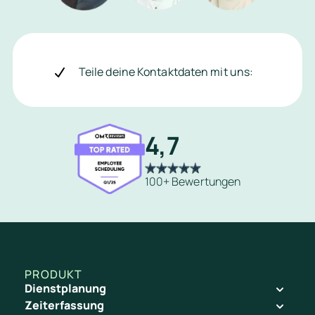
l
l
e
Teile deine Kontaktdaten mit uns:
s 
i
m
4,7
m
e
100+ Bewertungen
r 
a
k
t
u
Schichtgerüst als Vorlage speichern
PRODUKT
e
Dienstplanung
Zeiterfassung
l