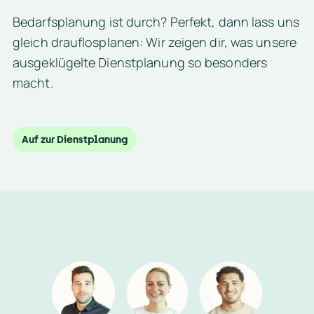
e 
Bedarfsplanung ist durch? Perfekt, dann lass uns 
A
gleich drauflosplanen: Wir zeigen dir, was unsere 
r
ausgeklügelte Dienstplanung so besonders 
b
macht.
e
i
t
Schichthüllen festlegen
Auf zur Dienstplanung
n
e
h
m
e
r
. 
A
Mit Hilfe von Schichthüllen kannst du den Mitarbeiterbedar