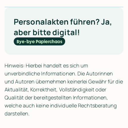
Ja, denn auch wenn der Arbeitgeber einen 
Fahrtkostenzuschuss leistet, können 
Personalakten führen? Ja,
Arbeitnehmende die Pendlerpauschale in ihrer 
aber bitte digital!
Einkommenssteuererklärung geltend machen.
Bye-bye Papierchaos
Hinweis: Hierbei handelt es sich um
unverbindliche Informationen. Die Autorinnen
und Autoren übernehmen keinerlei Gewähr für die
Aktualität, Korrektheit, Vollständigkeit oder
Qualität der bereitgestellten Informationen,
welche auch keine individuelle Rechtsberatung
darstellen.