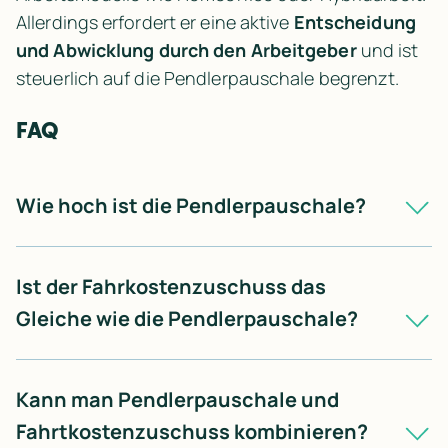
Allerdings erfordert er eine aktive 
Entscheidung 
und Abwicklung durch den Arbeitgeber
 und ist 
steuerlich auf die Pendlerpauschale begrenzt.
FAQ
Wie hoch ist die Pendlerpauschale?
Ab dem 1. Januar 2026 gilt: Für jeden Kilometer 
der einfachen Strecke zwischen Wohnort und 
Ist der Fahrkostenzuschuss das 
Arbeitsstätte können vom ersten Kilometer an 
Gleiche wie die Pendlerpauschale?
0,38 € pro Kilometer angesetzt werden.
Nein. Der Fahrkostenzuschuss ist ein 
freiwilliger Arbeitgeberzuschuss, während die 
Kann man Pendlerpauschale und 
Pendlerpauschale eine steuerliche Entlastung 
Fahrtkostenzuschuss kombinieren?
für Fahrtkosten ist.