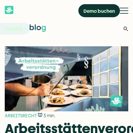
Demo buchen
THEMEN
3 min.
ARBEITSRECHT
Arbeitsstättenvero