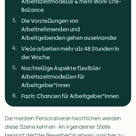
Arbeitszeitmodelle & mehr Work-Life-
Balance
3
.
Die Vorstellungen von
Arbeitnehmenden und
Arbeitgebenden gehen auseinander
4
.
Viele arbeiten mehr als 48 Stunden in
der Woche
5
.
Nachteilige Aspekte flexibler
Arbeitszeitmodellen für
Arbeitgeber*innen
6
.
Fazit: Chancen für Arbeitgeber*innen
Die meisten Personalverantwortlichen werden 
diese Szene kennen: An irgendeiner Stelle 
beginnt der*die Bewerber*in etwas unsicher zu 