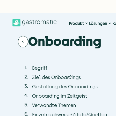
Produkt
Lösungen
K
Onboarding
1
.
Begriff
2
.
Ziel des Onboardings
3
.
Gestaltung des Onboardings
4
.
Onboarding im Zeitgeist
5
.
Verwandte Themen
6
.
Einzelnachweise/Zitate/Quellen