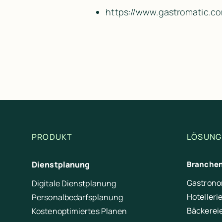
https:/​/​www.gastromatic.co
PRODUKT
LÖSUNG
Dienstplanung
Branche
Gastrono
Digitale Dienstplanung
Hotelleri
Personalbedarfsplanung
Bäckerei
Kostenoptimiertes Planen