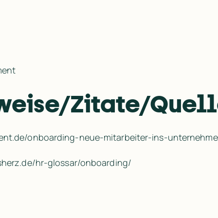
ment
weise/Zitate/Quel
ent.de/​onboarding-neue-mitarbeiter-ins-unternehmen
herz.de/​hr-glossar/​onboarding/​