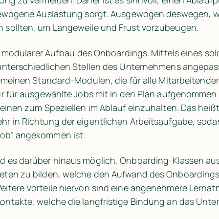
ng zu vermeiden. Daher ist es sinnvoll, einen Ablaufpl
gewogene Auslastung sorgt. Ausgewogen deswegen, wei
 sollten, um Langeweile und Frust vorzubeugen.
in modularer Aufbau des Onboardings. Mittels eines so
unterschiedlichen Stellen des Unternehmens angepas
gemeinen Standard-Modulen, die für alle Mitarbeitend
r für ausgewählte Jobs mit in den Plan aufgenommen w
einen zum Speziellen im Ablauf einzuhalten. Das heißt,
r in Richtung der eigentlichen Arbeitsaufgabe, soda
Job“ angekommen ist.
 es darüber hinaus möglich, Onboarding-Klassen aus 
eten zu bilden, welche den Aufwand des Onboardings 
itere Vorteile hiervon sind eine angenehmere Lernatm
ntakte, welche die langfristige Bindung an das Unte