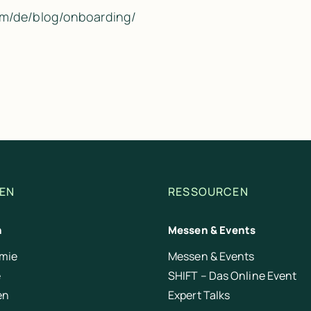
m/​de/​blog/​onboarding/​
EN
RESSOURCEN
n
Messen & Events
mie
Messen & Events
e
SHIFT – Das Online Event
en
Expert Talks