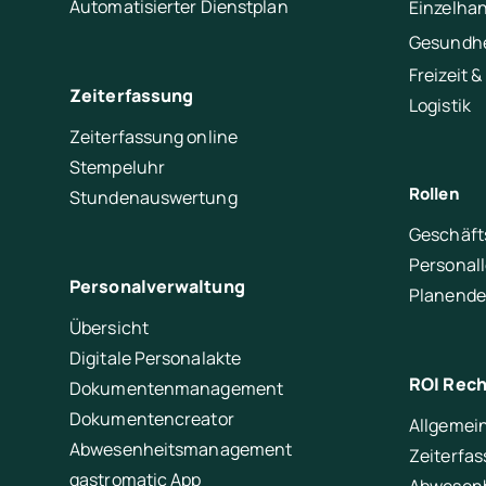
Automatisierter Dienstplan
Einzelha
Gesundhe
Freizeit &
Zeiterfassung
Logistik
Zeiterfassung online
Stempeluhr
Rollen
Stundenauswertung
Geschäft
Personal
Personalverwaltung
Planende
Übersicht
Digitale Personalakte
ROI Rec
Dokumentenmanagement
Dokumentencreator
Allgemei
Abwesenheitsmanagement
Zeiterfa
gastromatic App