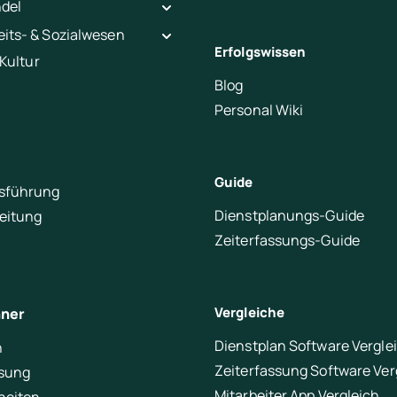
ndel
its- & Sozialwesen
Erfolgswissen
 Kultur
Blog
Personal Wiki
Guide
sführung
Dienstplanungs-Guide
leitung
Zeiterfassungs-Guide
Vergleiche
hner
Dienstplan Software Vergle
n
Zeiterfassung Software Ver
ssung
Mitarbeiter App Vergleich