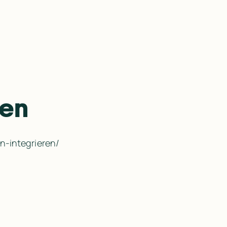
len
-integrieren/​