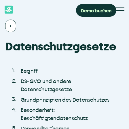
Demo buchen
Datenschutzgesetze
1
.
Begriff
2
.
DS-GVO und andere
Datenschutzgesetze
3
.
Grundprinzipien des Datenschutzes
4
.
Besonderheit:
Beschäftigtendatenschutz
5
.
Verwandte Themen